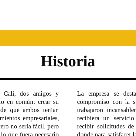
Historia
e Cali, dos amigos y
La empresa se desta
ño en común: crear su
compromiso con la sa
 de que ambos tenían
trabajaron incansable
mientos empresariales,
recibiera un servici
ro no sería fácil, pero
recibir solicitudes d
lo que fuera necesario
donde para satisfacer 