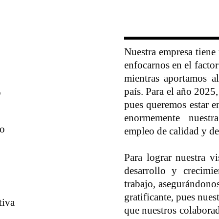
Nuestra empresa tiene 
enfocarnos en el facto
mientras aportamos a
país. Para el año 2025,
o
pues queremos estar e
enormemente nuestr
io
empleo de calidad y des
Para lograr nuestra v
desarrollo y crecimi
trabajo, asegurándono
gratificante, pues nues
tiva
que nuestros colaborad